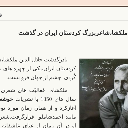
 ملکشا،شاعربزرگ کردستان ایران در گذشت
بادرگذشت جلال الدین ملکشا،شا
کردستان ایران،یکی از چهره های 
کُردی چشم از جهان فرو بست.
ملکشاه فعالیّت های شعری 
سال های 1350 با نشریات
خوشه
آغازکرد و از همان زمان مورد تو
مانند احمدشاملو قرارگرفت.شعر
او در آن زمان از غنای عاشقانه