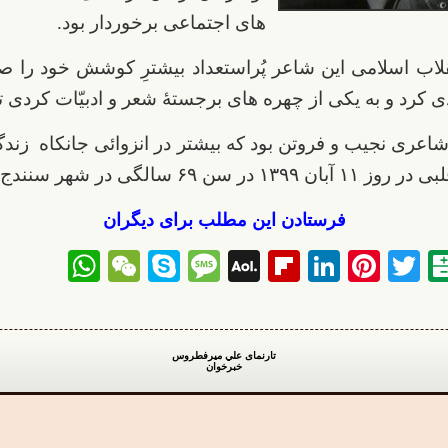
های اجتماعی برخوردار بود.
لاب اسلامی این شاعر پُراستعداد بیشترِ کوشش خود را 
 کرد و به یکی از چهره های برجستۀ شعر و ادبیّات کردی ت
اعری نجیب و فروتن بود که بیشتر در انزوائی جانکاه زندگی
 سن ۶۹ سالگی در شهر سنندج درگذشت .
فرستادن این مطلب برای دیگران
sApp
WeChat
Skype
Message
Flipboard
AOL
LinkedIn
Pinterest
Twitter
Balatarin
Telegr
Face
Mail
تارنمای علي ميرفطروس
خبرخوان