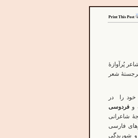
Print This Post
عر پُرآوازۀ
برجستۀ شعر
خود را در
و
فردوسی
جۀ شاعرانی
های فارسی
 و شوریدگی