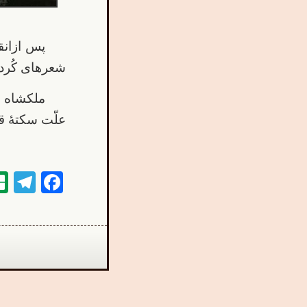
پس ازانق
شعرهای کُردی
ملکشاه ش
علّت سکتۀ قلبی در روز ۱۱ آبان ۱۳۹۹ در
am
book