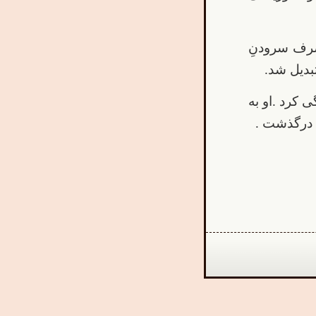
صرف سرودنِ
بدیل شد.
 کرد .او به
What