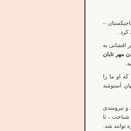
تاجیکستان –
کرد .
ر افشانی به
 مهر تابان
د.
ه او ما را
ِ اَستومَند
 و نیرومندی
شناخت ، تا
ه توانند شد.