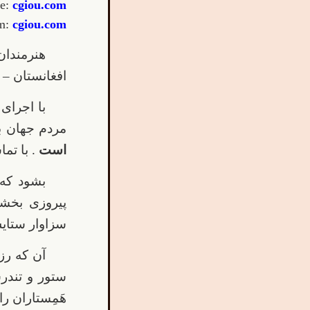
te:
cgiou.com
m:
cgiou.com
هنرمندان
افغانستان – 
با اجرای
مردم جهان ب
است
. با تم
بشود که 
پیروزی بخشد 
سزاوار ستای
آن که رزم
ستور و تندر
هَمِستاران را