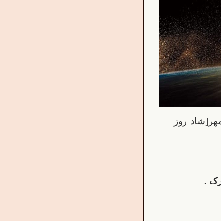
هر[شاد روز
رک .