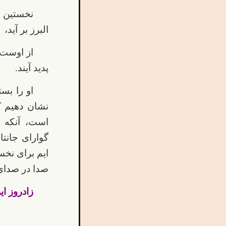
نخستین ای
البرز بر آید،
از اوست ک
پدید آیند.
او را بست
نشان دهیم که
است، آنکه 
گوارای جانتا
ایم برای نخس
صدا در صدای 
زادروز ای