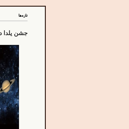
تازه‌ها
جشن یلدا د