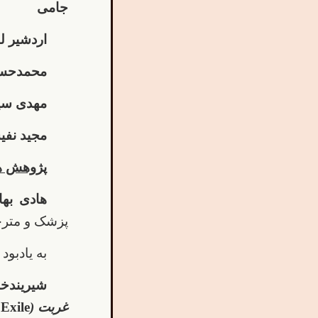
جامی
اردشیر ل
محمدحسی
مهدی سیا
مجید نفی
پژوهش ها
هادی بها
پزشک و مترج
به یادبود
شیریندخ
غربت (
Exile