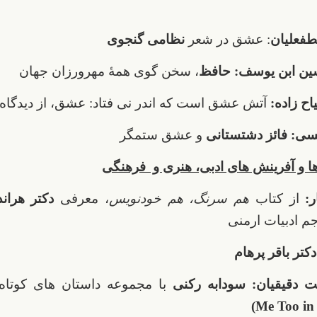
طفعلیان
: عشق در شعر
نظامی گنجوی
ن ابن یوسف:
حافظ
، سخن گوی همۀ مهرورزان جهان
ح زاده:
آتش عشق است که اندر نی فتاد: عشق، از دیدگاه
سی:
فائز
دشتستانی
و عشق ستمگر
 و آفرینش های ادبی، هنری و فرهنگی
ر:
از کتاب
هم سرنگ، هم خودنویس
، معرفی
دکتر هران
م ادبیات ارمنی
دکتر باقر پرهام
ت دقیقیان:
سودابه رکنی
با مجموعه داستان های کوتا
)
Me Too in 