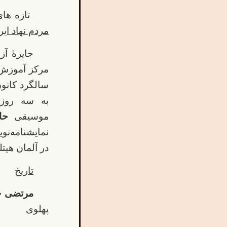
تازه های
مردم نهاد ایر
جایزۀ آز
مرکز آموزش
سالگرد کانون
به سه روزنا
موسیقی
حا
در آلمان هیتلری،
تاریخ
مرتضی ح
پهلوی