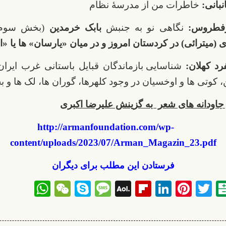
نبانی:
خاطرات من از مدرسۀ نظام
فطروس:
نگاهی نو به جنبش
بابک خرمدین
(بخش سوم
ی (میترائی) در کردستان امروز و در میان «یارسان»‌ ها یا 
رد کهلان:
شناسایی بازماندگان قبایل باستانی غرب ایران
، کوتی ها و اوخسیان در وجود کلهرها، گوران ها، لک ها و بخ
و جاودانه های شعر به گزینش علیرضا اکبری
http://armanfoundation.com/wp-
content/uploads/2023/07/Arman_Magazin_23.pdf
فرستادن این مطلب برای دیگران
sApp
WeChat
Skype
Message
Flipboard
AOL
LinkedIn
Pinterest
Twitter
Balatarin
Telegr
Face
Mail