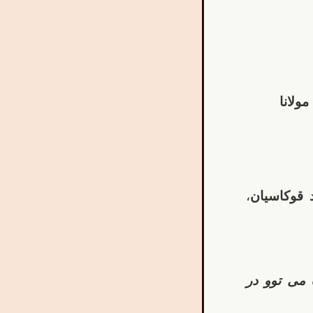
مولانا
د قوکاسیان
،
ه
می توو در