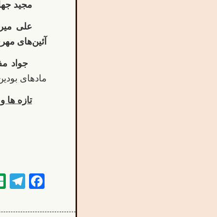
مجید جها
علی میر
آئین‌های مهر
جواد مف
مادهای بودین
تازه ها 
am
book