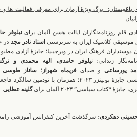
 باهَمِستان: برگ ویژ
ۀ
آرمان برای معرفی فعالیت ها و 
انیان
ادی قلم روزنامه‌نگاران ایالت هسن آلمان برای
نیلوفر حا
 موسیقی کلاسیک ایران به سرپرستی
استاد نادر مجد
در چ
 دوستداران فرهنگ ایران در ویرجینیا؛ جایزۀ آزادی مطب
مه‌نگار زندانی:
نیلوفر حامدی، الهه محمدی و نر
مد پورساعی
و صدای
فریماه شهراز
؛
ساناز طوسی
ب
نمایشنامه‌نویسی جایزۀ پولیتزر ۲۰۲۳؛ همزمان با نودمین سا
 جایزۀ “کتاب سیاسی” ۲۰۲۳ آلمان برای
گلینه عطایی
سینی دهکردی:
سرگذشت آخرین کنفرانس آموزشی رامسر