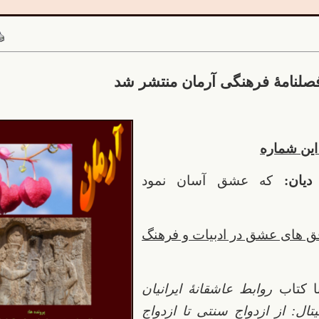
ین شماره
دیان:
که عشق آسان نمود
ق های عشق در ادبیات و فرهنگ
ا کتاب
روابط عاشقانۀ ایرانیان
ال: از ازدواج سنتی تا ازدواج