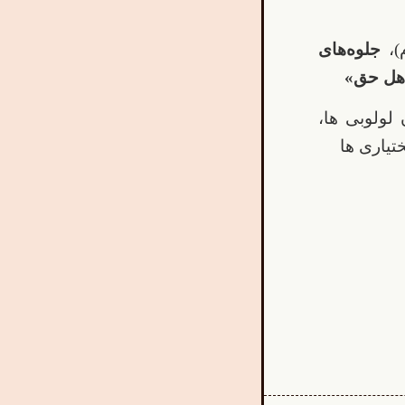
)،
جلوه‌های
«اهل حق»
 لولوبی ها،
تیاری ها
What