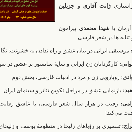
استاری
ژانت آفاری
و
جزیلین
رمان با
شیدا محمدی
پیرامون
 تنانه ها در شعر فارسی
:
موسیقی ایرانی در بیان عشق و راه ندادن به خشونت: نگاه
وانی:
کارگردانان زن ایرانی و سایۀ سانسور بر عشق در سین
دی
: رویارویی زن و مرد در ادبیات فارسی، بخش دوم
ید:
بازنمایی عشق در مراحل تکوین تئاتر و سینمای ایران
رامی:
رقیب در هزار سال شعر فارسی، با عاشق رقابت ن
ت می‌کند!
اج:
تفسیری بر رؤیاهای زلیخا در منظومۀ یوسف و زلیخا