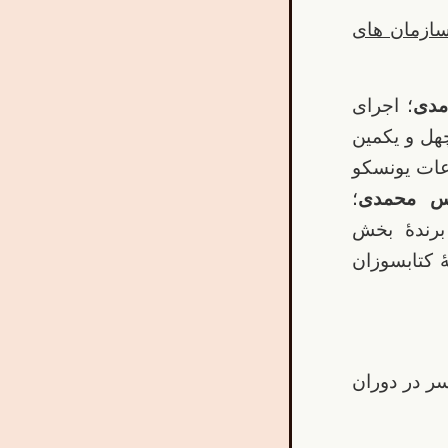
سازمان های
مدی
؛ اجرای
هل و یکمین
وعات یونسکو
گس محمدی
؛
رندۀ بخش
لگرد فاجعۀ کتابسوزان
 در دوران