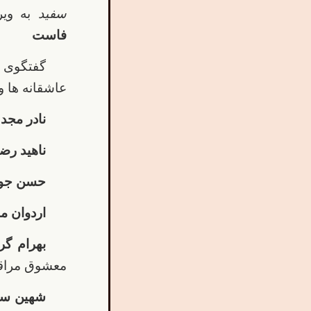
سفید
به ویر
فاست
گفتگوی آ
عاشقانه ها و
نادر مجد
ناهید رض
حسن جوا
اردوان مف
بهرام گ
معشوق مراقب
شهین سر