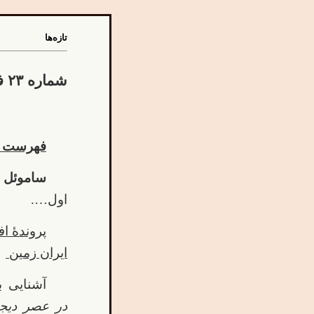
تازه‌ها
شماره ۲۳ فصلنامۀ فرهنگی آرمان منتشر شد
فهرست ا
ساموئل 
اول….
پروند
ۀ
اف
ایران زمین
آشنایی ب
در عصر دیجیت