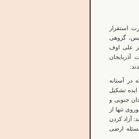
رت استقرار
پس، گروهی
ز علی اوف
آذربایجان
ند:
 در آستانه
ایده تشکیل
ان جنوبی و
روی تنها از
 آزاد کردن
مسئله ارضی