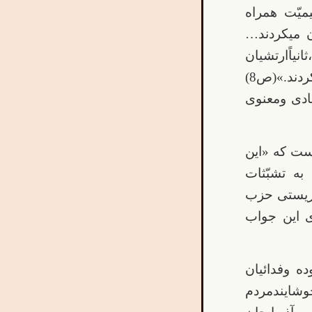
میّت همراه
ن میکردند…
نیاًارتشیان
سرخ طبیعتاًنسبت به جنبش توده ای ازتشویق وکمک معنوی دریغ نمیکردند.»(ص8)
ادی ومعنوی
ست که «این
به تشبّثات
اریستی حزب
ی این جواب
ه وفدائیان
شایندمردم