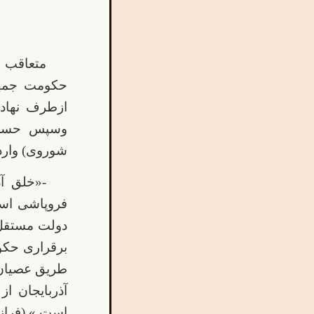
متعاقب ا
حکومت جمهو
ازطرف نهاد
وسپس حسن 
شوروی) وارد
-«خلق آذ
فروپاشی است
دولت مستقل 
برقراری حکوم
طریق عصیان 
آذربایجان ا
است.» (فراز و