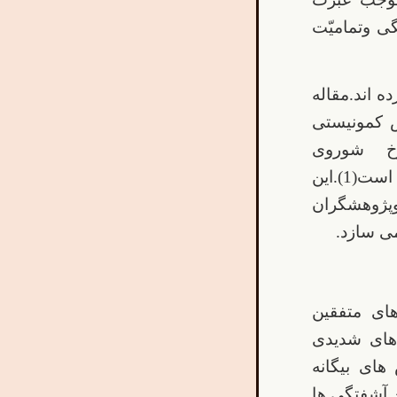
ی وتمامیّت
ه اند.مقاله
ش کمونیستی
خ شوروی
»منتشرشده است(1).این
وپژوهشگران
ای متفقین
گی های شدیدی
ای بیگانه
 آشفتگی ها