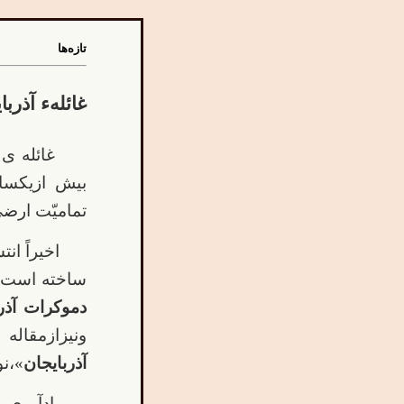
تازه‌ها
غائلهء آذر
غائله ی 
بیش ازیکسال
تمامیّت ارض
اخیراً ان
ساخته است ک
دموکرات آذرب
ونیزازمقال
آذربایجان
»،نو