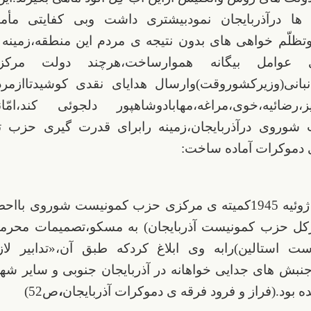
ها درآذربایجان نمودبیشتری داشت وبی کفایتی مأمو
 وتظلّم خواهی های بدون نتیجه ی مردم این منطقه،زمینه 
 عوامل بیگانه هموارساخت،هرچند دولت مرکزی
بانی(وزیرکشوروقت)وارسال هدایای نقدی کوشیدتاازمر
ریز،رضائیه،خوی،مراغه،مهابادوشاهپور دلجوئی کند،امّانف
 شوروی درآذربایجان،زمینه رابرای قدرت گیری حزب 
دموکرات آماده ساخت:
در اوایل ژوئیه 1945کمیته ی مرکزی حزب کمونیست شوروی با
رکل حزب کمونیست آذربایجان) به مسکو،تصمیمات محرم
ت استالین)رابه وی ابلاغ کردکه طبق آن،«تدابیر لا
نبش های جدایی خواهانه در آذربایجان جنوبی و سایر شهر
 بود.(فراز و فرود فرقه ی دموکرات آذربایجان
،
ص52)