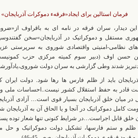
فرمان استالین برای ایجاد«فرقهء دموکرات آذربایجان»
ین دیدار، سران فرقه در نامه ای به باقراوف از«ضرو
ری مستقل و دموکراتیک در آذربایجان»سخن گفتندوس
های نظامی-امنیتی واقتصادی شوروی به سرپرستی عزی
حسن اوف (دبیر سوم کمیته مرکزی حزب کمونیست 
تبریز شدند وطی گزارشی به سران دولت شوروی،یادآورشد
ربایجان باید از ظلم فارس ها رها شود. دولت ایران که
 قادر به حفظ استقلال کشور نیست..احساسات ملی و 
در میان خلق آذربایجان بسیار قوی است… آزادی آذربایج
ت کامل دموکراتیک در آنجا و یا الحاق آن به آذربایجان شو
خلق قابل اجراست…در شرایط کنونی تنها شعار توده پسند:
ز ظلم و ستم فارسها، تشکیل دولت دموکراتیک و حل 
 فرود فرقه ی دموکرات آذربایجان ،صص 45-46)