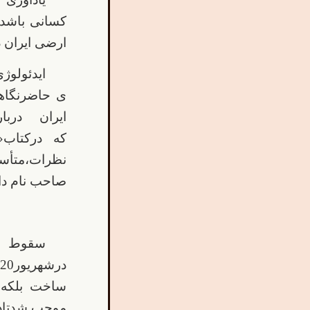
کسانی باشدک
ارضی ایران د
ایدئولوژ
ی حاضرنگاهی
ایران در
که درکتاب«
نظرات،متأسف
صاحب نام داشته(2)واین امر،نقدوبررسی کتاب مذکوررا 
*
سقوط نا
ساخت بلکه 
موجب شدتادو