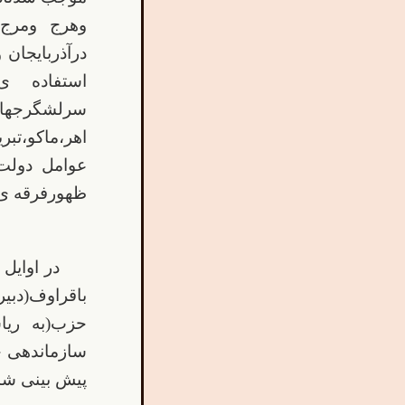
وهرج ومرج 
درآذربایجان
استفاده ی
سرلشگرجهان
اهر،ماکو،تب
عوامل دولت
ظهورفرقه ی 
باقراوف(دبی
حزب(به ریاس
سازماندهی ج
پیش بینی شده