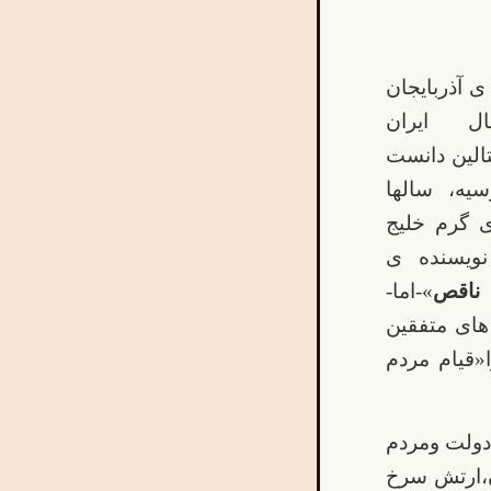
ی آذربایجان
 ایران
لین دانست
یه، سالها
ی گرم خلیج
ویسنده ی
اقص
»-اما-
های متفقین
«قیام مردم
ولت ومردم
ن،ارتش سرخ