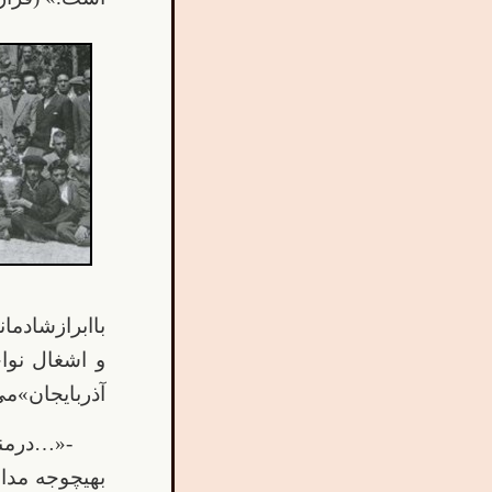
باابرازشادم
و اشغال نوا
آذربایجان»می
-«…درمن
بهیچوجه مدا