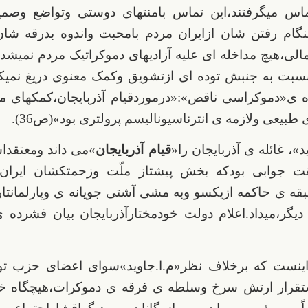
ماس میگرفتند،این تماس بامنتهای دوستی وتواضع وصمی
هنگام رفتن شان ازایران مردم بامحبت واندوه بدرقه شا
ی،هیچ مداخله ای علیه آزادیهای دموکراتیک مردم نمیشد،ثا
 ی«دموکراسی ناقص»:«درموردقیام آذربایجان،کمکهای م
بیعی ولازمه ی انترناسیونالیسم پرولتری بود»(ص36).
د»، غائله ی آذربایجان را«
قیام آذربایجان
»می داند ومعتقدا
ت جوابی بودکه بخش پیشتاز ملّت وزحمتکشان ایران 
ه ی حاکمه ازیکسو وبه مشی آشتی جویانه ی وپارلمانت
دیگر،میداد.اعلام دولت خودمختارآذربایجان بیان فشرده 
اینست که برخلاف نظر«م.ا.جاوید»سوای اعضای حزب تود
تقرار ارتش سرخ وسلطه ی فرقه ی دموکرات،هیچگاه خو