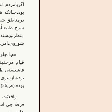
اگربامردم ت
بود،چنانکه 
درمناطق شمال
بنظرنویسنده
شوروی،امری ط
«م.ا.جاوی
قیام درحقیق
فاشیستی طبق
توده،ازسوی 
بود».(ص26)
واقعیّت 
فرقه چی،اس