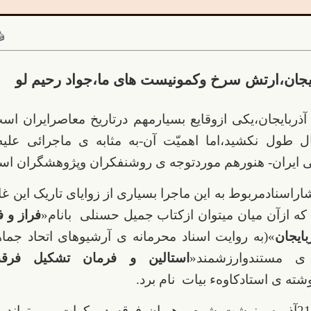
بایجان،ارتش سرخ وکمونیست های ما،جواد رحیم لو
آذربایجان،یکی ازوقایع بسیارمهم درتاریخ معاصرایران ا
 طول نکشید،اما اهمیّت آن-به مثابه ی ماجرائی علیه
ی ایران- هنورهم موردتوجه ی روشنفکران وپژوهشگران اس
تشاراسنادمربوط به این ماجرا بسیاری از زوایای تاریک این غ
ه ازآن میان میتوان ازکتاب جمیل حسنلی بانام«
فراز و 
ایجان
»(به روایت اسناد محرمانه ی آرشیوهای اتحاد جما
ه ی مستندوارزشمند«
استالین و فرمان تشکیل فرقه
شته ی استادکاوهء بیات نام برد.
یادآوری 21آذروسرنوشت شوم رهبران فرقه دموکرات می توا