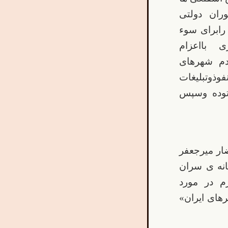
ران دولتی
رابرای سوء
 بااعزام
دم شهرهای
وذوتبلیغات
توده وسپس
احضار میرجعفر
انه ی سران
زم در مورد
های ایران»