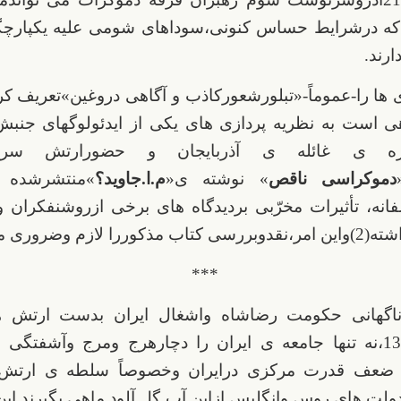
ه درشرایط حساس کنونی،سوداهای شومی علیه یکپارچگ
ارند.
ی ها را-عموماً-«تبلورشعورکاذب و آگاهی دروغین»تعریف کرد
 است به نظریه پردازی های یکی از ایدئولوگهای جنب
باره ی غائله ی آذربایجان و حضورارتش سر
دموکراسی ناقص
» نوشته ی«
م.ا.جاوید؟
انه، تأثیرات مخرّبی بردیدگاه های برخی ازروشنفکران 
لازم وضروری می سازد.
**
گهانی حکومت رضاشاه واشغال ایران بدست ارتش ه
درشهریور1320،نه تنها جامعه ی ایران را دچارهرج ومرج وآشفت
ضعف قدرت مرکزی درایران وخصوصاً سلطه ی ارتش ه
لت های روس وانگلیس ازاین آب گِل آلود ماهی بگیرند.این