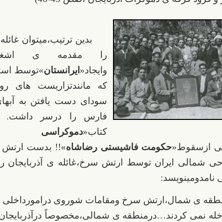
بدین ترتیب،میتوان غائله 
را مقدمه ی اشغال
وایجاد«
ایرانستان
»توسط استا
که مانندتزاریست های روس
سودای دست یافتن به آبها
فارس را درسر داشت. ن
کتاب«
دموکراسی ن
انی ازسقوط«
حکومت فاشیستی رضاشاه
»!! بدست ارتش 
حی شمالی ایران توسط ارتش سرخ،غائله ی آذربایجان را
 نامدومینویسد:
طقه ی شمال،ارتش سرخ ومقامات شوروی درامورداخلی د
خله نمی کردند…درمنطقه ی شمالی،مخصوصاً درآذربایجا