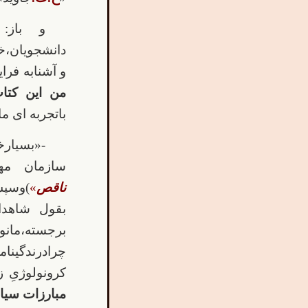
و باز:
دانشجویان،خ
و آشنابه فرا
من این کتاب رابعدا
باتجربه ای م
-«بسیار
سازمان مهم
ناقص
»
)وسپس
بقول شاهدان
برجسته،ما
چرادرندگین
کرونولوژیِ 
مبارزات سیا