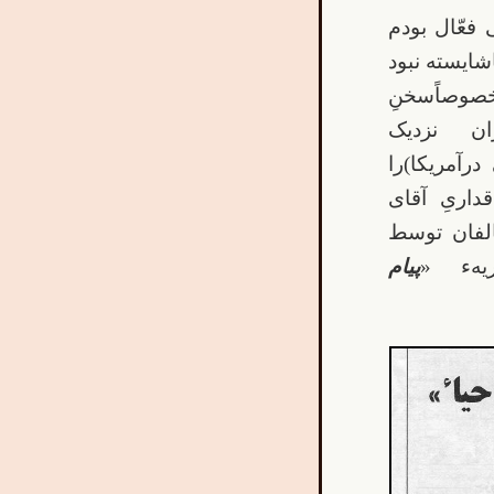
 فعّال بودم
اشایسته نبود
صوصاًسخنِ
ان نزدیک
درآمریکا)را
قداریِ آقای
لفان توسط
یهء «
پیام