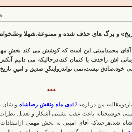
ریخ» و برگ های حذف شده و ممنوعۀ،شهلا وطنخواه
قای محمدامینی این است که کوشش می کند بخشِ مهم
نی اش راحذف یا کتمان کند،درحالیکه می دانیم آنکس که
 خود،صادق نیست،نمی تواندروایتگرِ صدیق و امینِ تاریخ 
***
اردومقالهء من دربارهء
17دی ماه ونقش رضاشاه
ونشان د
ینی خوشبختانه باعث عقب نشینی آشکار و تعدیل نظرات 
اه شد،هرچندکه آقای امینی به بخش مهمی ازانتقادا
ّت
،پاسخی نداده است.
گفتنی است که هم آن دومقاله و