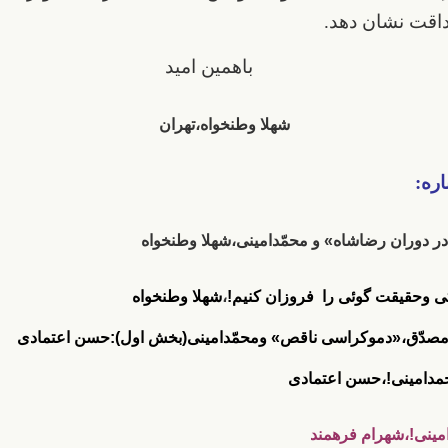
قت نشان دهد.
باهمین امید
شهلا وطنخواه،تهران
اره:
دوران رضاشاه» و محمّدامینی
،شهلا وطنخواه
ی وحقیقت گوئی را فروزان کنیم!
،
شهلا وطنخواه
مصدّق،«دموکراسی ناقص» ومحمّدامینی(بخش اول):حسن اعتمادی
حمدامینی!،حسن اعتمادی
مینی!،شهرام فرهمند