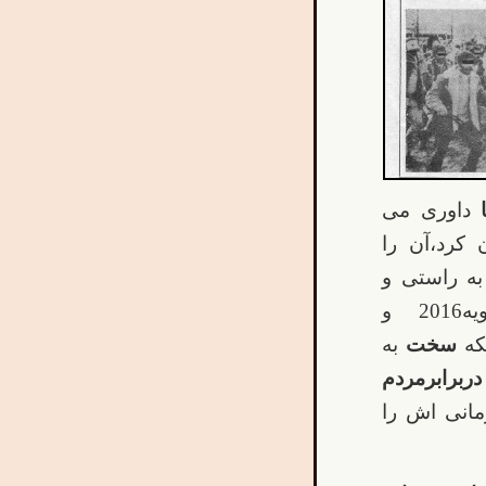
داوری می
 کرد،آن را
ه راستی و
،مورخ29ژانویه2016 و
سخت
به
رابرمردم
انی اش را