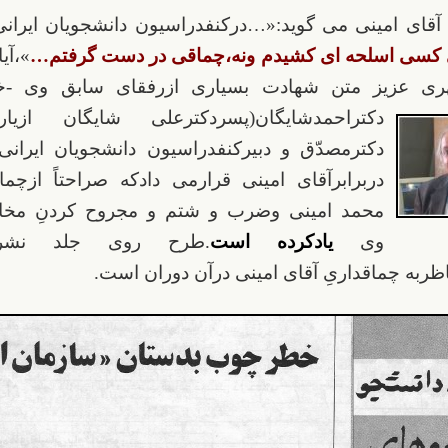
 آقای امینی می گوید:«…درکنفدراسیون دانشجویان ایرانی
 کسی اسلحه ای کشیدم ونه،چماقی در دست گرفتم…
»،آی
هری عزیز متن شهادت بسیاری ازرفقای سابق وی -خ
دکتراحمدشایگان(
پسردکترعلی شایگان ازیار
دکترمصدّق و دبیرکنفدراسیون دانشجویان ایرانی 
دربرابرآقای امینی قرارمی دادکه صراحتاً ازچما
محمد امینی وضرب و شتم و مجروح کردنِ مخا
وی
یادکرده است
.طرح روی جلد نشر
اظربه چماقداریِ آقای امینی درآن دوران است.