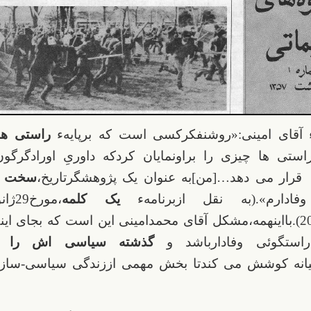
ء آقای امینی:«روشنفکرکسی است که برپایهء
راستی ها
راستی ها چیزی را براونمایان کردکه داوریِ اورادگرگون
 قرار می دهد…[من]به عنوان یک پژوهشگرتاریخ،
سخت
ب
فادارم».(به نقل ازبرنامهء
یک کلمه
استگوئی وفادارباشد و
گذشته سیاسی اش را درب
یانه کوشش می کندتا بخش مهمی اززندگی سیاسی-سازم