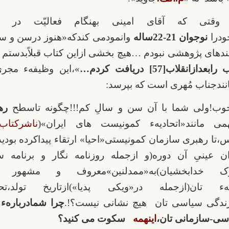
 وقتی که آقای امینی بهنگام فعالیّت در کن
ودرا
نوجوان 21-22ساله
وانمودمی کندکه«هنوز درسن و 
یندهای پژوهشی نبودم …هیچ بخشی ازاین کتاب قبلاًبدستم 
زانقلاب[57] دریافت کردم…
»،این وظیفهء مجر
انندجناب مُهری است که بپرسد:
خوب!ولی شما با آن سن و سالِ کم!!!چگونه تاسطح
ره
ی مانند«اتحادیهء کمونیست های ایران»(
ناشرکتاب
،تا رهبری سازمان کمونیستی«احیا» ارتقاء پیداکرده بودی
 عینیِ آن دوره(و ازجمله روزنامه نگار و برنامه 
نوک خدابخشیان)به«ممدلنین»معروف و مشهور بود
امهء تان(ازجمله در«ویکی پدیا»)ازتاریخ تولد،
زندگی سیاسی تان هیچ نشانی نیست؟!.
چرا شمادربارهء
سی-سازمانی تان،
اینهمه
سکوت می کنید؟