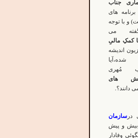
ماری جناب
برنامه های
 و با توجه
فته می
ا کمکِ مالیِ
زیون اندیشه
آیا
 مُهری
سش های
ی دانند؟.
 در
سازمان
-بیش و پیش
وئی وفادار