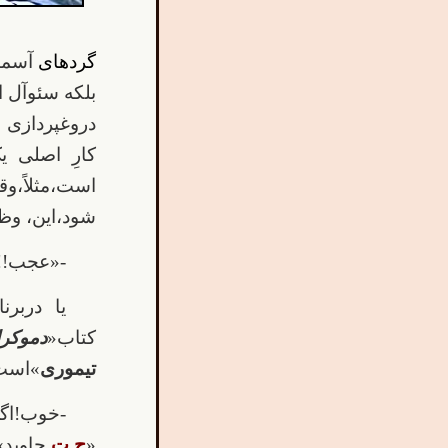
گردهای
آسمان
بلکه سئوآل ا
دروغپردازی
کارِ اصلی ی
است،مثلاً،وق
شود،این، وظی
-«عجب!!
کتاب«
دموک
تیموری
»است،
-خوب!اگر
«
ح.ت.
جاوید»