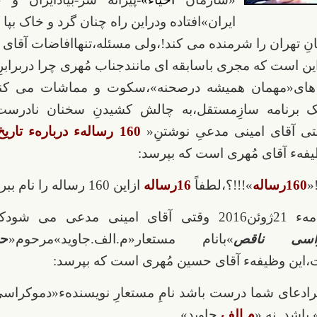
ایران»افتاده ودراین راه چنان گرد و خاک بپا 
ِ تهران را شرمنده می کند!،
ولی مسئله،تنهاافاضات آقای 
ین است که مجری باسابقه ای مانندجناب مُهری چرا دربرابرِ
 های«مهمان همیشه درصحنه»
،سکوت و مماشات می کنند
ک برنامه سازِمستقل،به چالش کشیدنِ سخنان نادرست
تی آقای امینی
مدعیِ نوشتنِ«
160 رسالهء دربارهء تاریخ ایران
فهء آقای مُهری است که بپرسد:
«
160رساله
»!!!؟،لطفاً
16رساله
ازاین 160 رساله را نام ببرید!»…
یا دربرنامهء 21ژوئن2016 وقتی آقای امینی مدعی می 
راسی ناقص
»بانام مستعار«م.الف.جاوید»مرحوم«
ح
این وظیفهء آقای حسین مُهری است که بپرسد:
ادعای شما درست باشد نامِ مستعارِ نویسندهء«دموکراسی
 باشد نه «
م.الف.
جاوید».