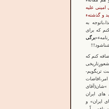
 امینی علیه
د و گذشتهء
،باتوجه به
نم که برای
امهء«
برگی
ناشود!!!
ضافه کنم که
ورِتاریخی
ت تربگویم-
مر،افاضات
شان(آقای
 های ایران
ی ایران» و
منافع ملّی