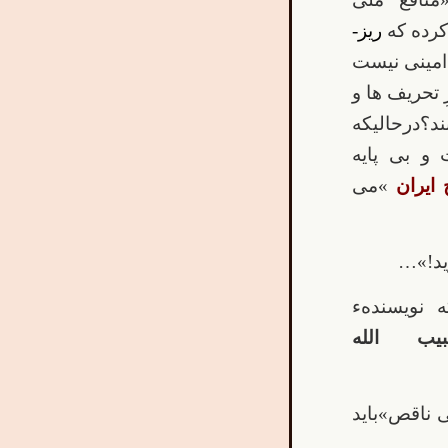
کرده که
ریز-
امینی نیست
 تحریف ها و
؟درحالیکه
 و بی پایه
»می
شودکه نویسندهء
بیب الله
 ناقص»باید