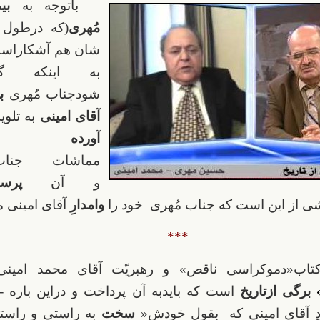
باتوجه به
بی
مُهری
(که درطول 
شان هم آشکاراست)
به اینکه گ
شودجناب مُهری
ب
آقای امینی
به تلوی
آورده
شده،
مماشات جناب
و آن
پر
ی از این است که جناب مُهری خود را
وامدارِ
آقای امینی م
***
تاب«دموکراسی ناقص» و رهبریّت آقای محمد امینی
برگی ازتاریخ
است که بایدبه آن پرداخت و دراین باره 
 آقای امینی که
بقول خودش«
سخت
به راستی و راستگ