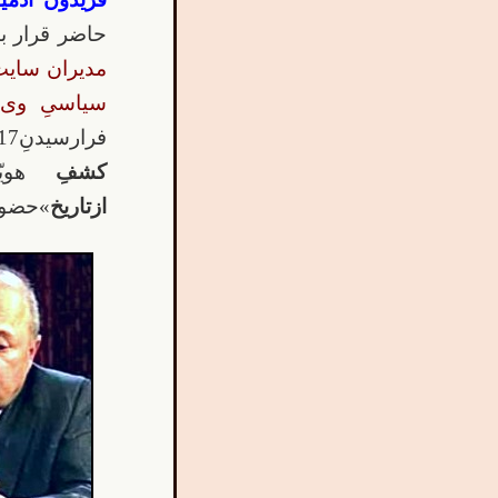
حاضر قرار ب
مدیران سایت
سیاسیِ وی)
فرارسیدنِ17دی ماه و سالگرد
کشفِ
هوی
ازتاریخ
»حضوری