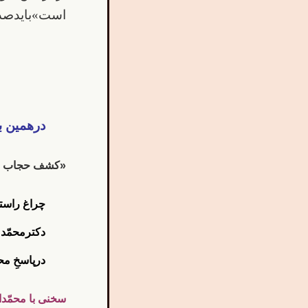
است»بایدصدا
درهمین ب
«کشف حجاب در 
چراغ راست
دکترمحمّد
درپاسخِ م
سخنی با محمّدا