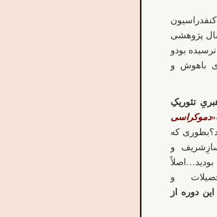
فدراسیون
سال پژوهشی
نرسیده بودو
ی باهوش و
بریِ تئوریکِ
«
دموکراسی
د؟بطوری که
سازِشریف و
ید…اصلاً
تحصیلات و
این دوره از