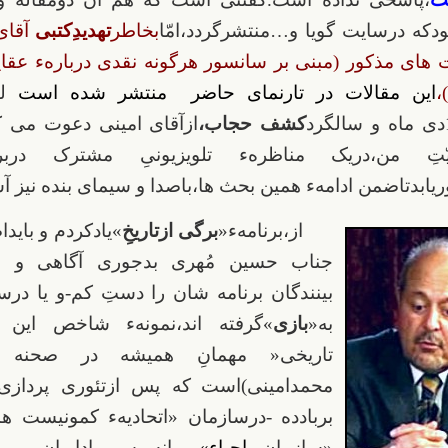
ودکه درسایت گویا و…منتشرگردد،امّا
بخاطر
تهدیدِکتبی
آقای
 های مذکور (مبنی بر سانسور هرگونه نقدی دربارهء عقای
،
این مقالات در تارنمای حاضر منتشر شده است
لذا
کشف حجاب،
ازآقای امینی دعوت می ک
ّتِ من،دریک مناظرهء تلویزیونیِ مشترک دربرن
ابدتاضمن ادامهء همین بحث ها،باصدا و سیمای بنده نیز آش
از،برنامهء«
برگی ازتاریخِ
»یادکردم و بایدا
جناب حسین مُهری بدجوری آگاهی و شع
بینندگان برنامه شان را دستِ کم-و یا درس
به«
بازی
»گرفته اند،نمونهء شاخص این ا
تاریخی« مهمانِ همیشه در صحنه »
محمدامینی)است
که پس ازتئوری پردازی
بربادده -درسازمان «اتحادیهء کمونیست ها
«سازمان
احیاء»-
پیرانه سر-بیادایران و «