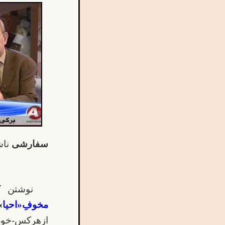
سفارشی
ناش
نوشتن ک
مخوفِ«احیا
»
ازهرکس-خودِ