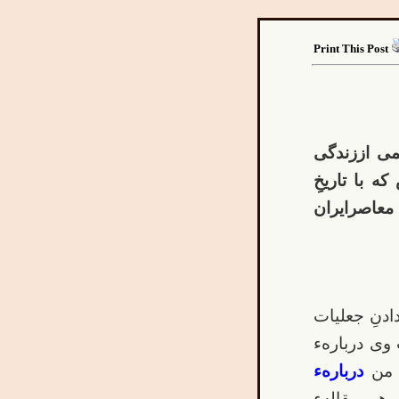
Print This Post
ی اززندگی
 با تاریخِ
معاصرایران
ادنِ جعلیات
وی دربارهء
ت من
دربارهء
 هم مقالهء