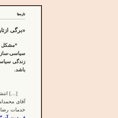
تازه‌ها
«برگی ازتا
*مشکل آ
سیاسی-سازما
زندگی سیاسی
باشد.
[…]
انتش
آقای محمدام
خدمات رضاش
فریدون آدمی