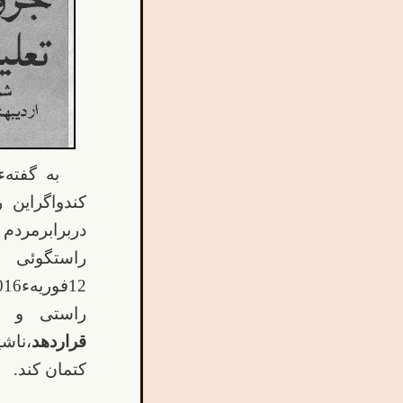
به گفته
کندواگراین 
دربرابرمردم
راستگوئی و
12فوریهء2016).بااینهمه،مشکل آقای محمدامینی این است که بجای اینکه
راستی و ر
قراردهد
،ناش
کتمان کند.